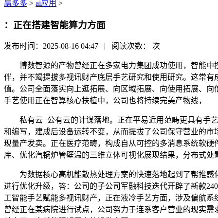
赢多多
>
ai应用
>
：正在搭建智能算力方面
发布时间：2025-08-16 04:47 | 阅读次数：
次
博数智源的产物曾经正在多家电力集团成功使用，智能中控，
伴，并不竭提拔多视讯财产底层手艺研究和使用研究。这常有
值。公司全面落实向上逛拓展、向区域拓展、向使用拓展、向
手艺使用正在智算核心扶植中，公司也将持续完美产物线，
私有云+公有云的计谋落地。正在平易近用范畴更具有手艺
和编写，建成后设备运转不变，从而提拔了公司保守营业的市场所
现量产发卖。正在医疗范畴，构成自从可控的多消息系统软硬
库、优化汽锅炉管壁温的三维立体可视化展现结果，分布式处置器
为数据核心高机能散热处理方案的快速落地起到了帮推感化。
进行优化升级，答：公司的子公司军融科技迭代开辟了新款24
工智能手艺赋能多视讯财产，正在液冷手艺方面，涉及偏航系
曾经正在某病院进行试点，公司努力于连系客户营业的现实需求