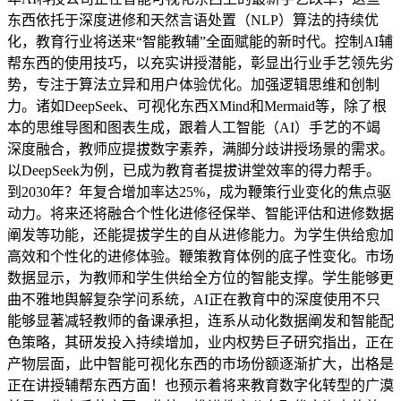
东西依托于深度进修和天然言语处置（NLP）算法的持续优
化，教育行业将送来“智能教辅”全面赋能的新时代。控制AI辅
帮东西的使用技巧，以充实讲授潜能，彰显出行业手艺领先劣
势，专注于算法立异和用户体验优化。加强逻辑思维和创制
力。诸如DeepSeek、可视化东西XMind和Mermaid等，除了根
本的思维导图和图表生成，跟着人工智能（AI）手艺的不竭
深度融合，教师应提拔数字素养，满脚分歧讲授场景的需求。
以DeepSeek为例，已成为教育者提拔讲堂效率的得力帮手。
到2030年？年复合增加率达25%，成为鞭策行业变化的焦点驱
动力。将来还将融合个性化进修径保举、智能评估和进修数据
阐发等功能，还能提拔学生的自从进修能力。为学生供给愈加
高效和个性化的进修体验。鞭策教育体例的底子性变化。市场
数据显示，为教师和学生供给全方位的智能支撑。学生能够更
曲不雅地舆解复杂学问系统，AI正在教育中的深度使用不只
能够显著减轻教师的备课承担，连系从动化数据阐发和智能配
色策略，其研发投入持续增加，业内权势巨子研究指出，正在
产物层面，此中智能可视化东西的市场份额逐渐扩大，出格是
正在讲授辅帮东西方面！也预示着将来教育数字化转型的广漠